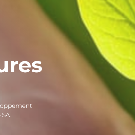
ures
eloppement
 SA.