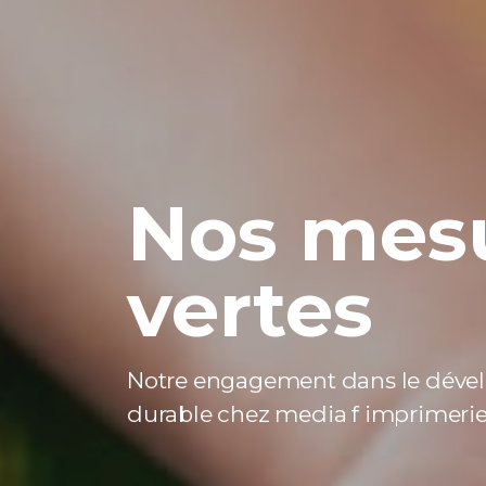
Nos mes
vertes
Notre engagement dans le dév
durable chez media f imprimerie