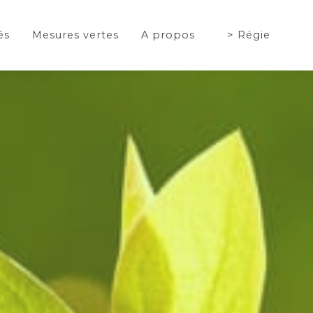
és
Mesures vertes
A propos
Régie