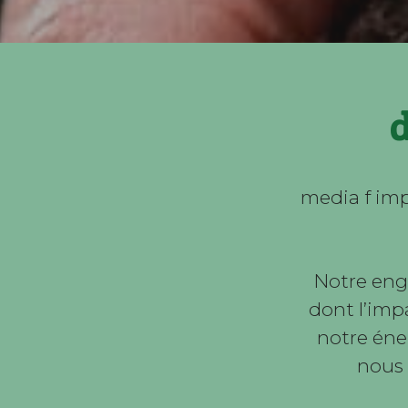
d
media f im
Notre eng
dont l’impa
notre éne
nous 